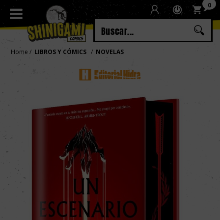
0
Regístrate
Iniciar sesión
Home
LIBROS Y CÓMICS
NOVELAS