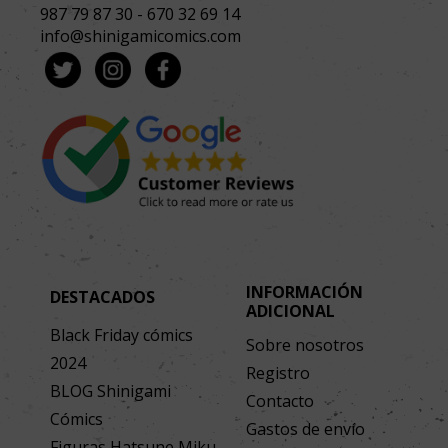
987 79 87 30
-
670 32 69 14
info@shinigamicomics.com
INFORMACIÓN
DESTACADOS
ADICIONAL
Black Friday cómics
Sobre nosotros
2024
Registro
BLOG Shinigami
Contacto
Cómics
Gastos de envío
Figuras Hatsune Miku