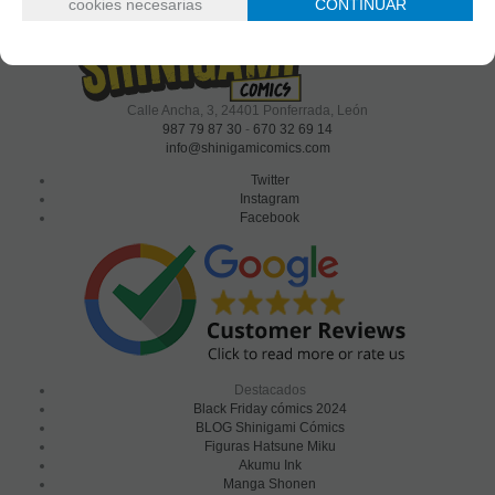
cookies necesarias
CONTINUAR
Shinigami Cómics
Calle Ancha, 3
,
24401
Ponferrada, León
987 79 87 30
-
670 32 69 14
info@shinigamicomics.com
Twitter
Instagram
Facebook
Destacados
Black Friday cómics 2024
BLOG Shinigami Cómics
Figuras Hatsune Miku
Akumu Ink
Manga Shonen