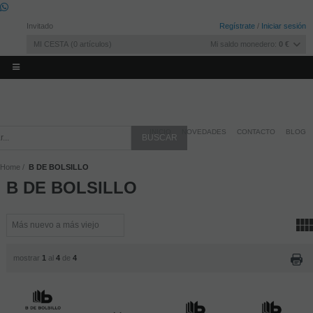
Invitado
Regístrate
/
Iniciar sesión
MI CESTA
0
artículos
Mi saldo monedero:
0 €
INICIO
NOVEDADES
CONTACTO
BLOG
Home
B DE BOLSILLO
B DE BOLSILLO
mostrar
1
al
4
de
4