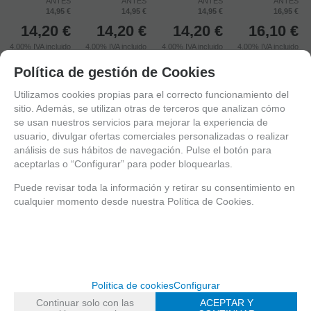
ANTES
ANTES
ANTES
ANTES
14,95 €
14,95 €
14,95 €
16,95 €
14,20
€
14,20
€
14,20
€
16,10
€
4.00%
IVA incluido
4.00%
IVA incluido
4.00%
IVA incluido
4.00%
IVA incluido
Política de gestión de Cookies
Utilizamos cookies propias para el correcto funcionamiento del
sitio. Además, se utilizan otras de terceros que analizan cómo
mostrar
1
al
4
de
4
se usan nuestros servicios para mejorar la experiencia de
usuario, divulgar ofertas comerciales personalizadas o realizar
análisis de sus hábitos de navegación. Pulse el botón para
aceptarlas o “Configurar” para poder bloquearlas.
Entérate de lo último
Puede revisar toda la información y retirar su consentimiento en
cualquier momento desde nuestra Política de Cookies.
Date de alta para estar al día de las novedades a través de nuestro boletín
política de privacidad
He leído y acepto la
Política de cookies
Configurar
Continuar solo con las
ACEPTAR Y