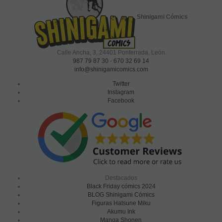
Shinigami Cómics
Calle Ancha, 3
,
24401
Ponferrada, León
987 79 87 30
-
670 32 69 14
info@shinigamicomics.com
Twitter
Instagram
Facebook
Destacados
Black Friday cómics 2024
BLOG Shinigami Cómics
Figuras Hatsune Miku
Akumu Ink
Manga Shonen