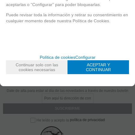
aceptarlas o “Configurar” para poder bloquearlas.
Puede revisar toda la información y retirar su consentimiento en
Solicitar más info
Recomendar
cualquier momento desde nuestra Política de Cookies.
Valorar
Política de cookies
Configurar
Continuar solo con las
ACEPTAR Y
cookies necesarias
CONTINUAR
Entérate de lo último
Date de alta para estar al día de las novedades a través de nuestro boletín
política de privacidad
He leído y acepto la