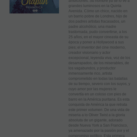
ambiciones. Su nombre ya se lo ve a
grandes luminosos en la Quinta
Avenida. Cómo un chico, nacido en
un barrio pobre de Londres, hijo de
dos padres artistas fracasados, un
padre alcohólico, una madre
trastornada, pudo convertirse, a los
25 años, en el mayor cineasta de su
época y poner a Hollywood a sus
pies; el inventor del cine moderno,
creador visionario y actor
excepcional, leyenda viva, voz de los
desarrapados, de los miserables, de
los vagabundos, y productor
inmensamente rico, artista
comprometido en todas las batallas
de su tiempo, severo con los suyos, y
cuyo amor por las mujeres le
convertía en un coloso con pies de
barro en la América puritana. Es esta
conquista de América la que retrata
este primer volumen. De una vida de
miseria a lo Oliver Twist a la gloria
absoluta de un gigante, adorado
desde Nueva York a San Francisco,
ya amenazado por la pasión por y el
compromiso político. Esta primera