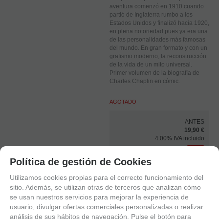
aventura comenzó en 1910 cuando
partió de Inglaterra rumbo a los
Estados Unidos y finalizó hacia 1920,
en plena notoriedad pues ya era una
de las personalidades más famosas
del mundo. En gran formato y con un
grafismo moderno, la reconstrucción
de la vida de un mito universal.
Primer volumen de la biografía de
Charles Chaplin en cómic.
AGOTADO
ANTES
19,90 €
4.00%
IVA incluido
Su tarifa negociada (5%)
5%
18,91
€
Política de gestión de Cookies
4.00%
IVA incluido
Utilizamos cookies propias para el correcto funcionamiento del
sitio. Además, se utilizan otras de terceros que analizan cómo
se usan nuestros servicios para mejorar la experiencia de
usuario, divulgar ofertas comerciales personalizadas o realizar
análisis de sus hábitos de navegación. Pulse el botón para