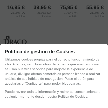
16,95
€
39,95
€
75,95
€
55,95
€
21.00%
IVA
21.00%
IVA
21.00%
IVA
21.00%
IVA
incluido
incluido
incluido
incluido
Política de gestión de Cookies
Utilizamos cookies propias para el correcto funcionamiento del
sitio. Además, se utilizan otras de terceros que analizan cómo
se usan nuestros servicios para mejorar la experiencia de
usuario, divulgar ofertas comerciales personalizadas o realizar
análisis de sus hábitos de navegación. Pulse el botón para
aceptarlas o “Configurar” para poder bloquearlas.
Puede revisar toda la información y retirar su consentimiento en
cualquier momento desde nuestra Política de Cookies.