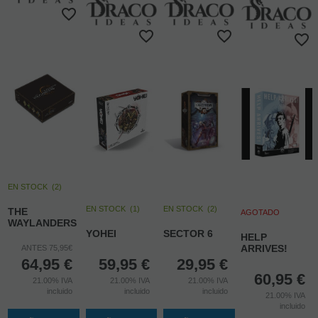
EN STOCK
(
2
)
EN STOCK
(
1
)
EN STOCK
(
2
)
THE
AGOTADO
WAYLANDERS
YOHEI
SECTOR 6
HELP
ARRIVES!
ANTES 75,95€
64,95
€
59,95
€
29,95
€
60,95
€
21.00%
IVA
21.00%
IVA
21.00%
IVA
incluido
incluido
incluido
21.00%
IVA
incluido