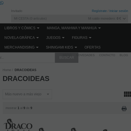
Invitado
Regístrate
/
Iniciar sesión
MI CESTA
0
artículos
Mi saldo monedero:
0 €
LIBROS Y CÓMICS
MANGA, MANHWA Y MANHUA
NOVELA GRÁFICA
JUEGOS
FIGURAS
MERCHANDISING
SHINIGAMI KIDS
OFERTAS
INICIO
NOVEDADES
CONTACTO
BLOG
Home
DRACOIDEAS
DRACOIDEAS
mostrar
1
al
9
de
9