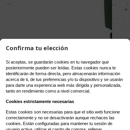
Política de gestión de Cookies
Confirma tu elección
Utilizamos cookies propias para el correcto funcionamiento
Si aceptas, se guardarán cookies en tu navegador que 
del sitio. Además, se utilizan otras de terceros que analizan
posteriormente pueden ser leídas. Estas cookies nunca te 
cómo se usan nuestros servicios para mejorar la experiencia
identificarán de forma directa, pero almacenarán información 
de usuario, divulgar ofertas comerciales personalizadas o
acerca de ti, de tus preferencias y/o tu dispositivo y se usarán 
realizar análisis de sus hábitos de navegación. Pulse el botón
para darte una experiencia web más dirigida y personalizada, 
para aceptarlas o “Configurar” para poder bloquearlas.
tanto en rendimiento como a nivel comercial.
Puede revisar toda la información y retirar su consentimiento
en cualquier momento desde nuestra Política de Cookies.
Cookies estrictamente necesarias
Estas cookies son necesarias para que el sitio web funcione 
correctamente y no se desactivarán aunque rechaces las 
4580416945325
cookies. Están configuradas para mantener tu sesión de 
usuario activa, utilizar el carrito de compra, rellenar 