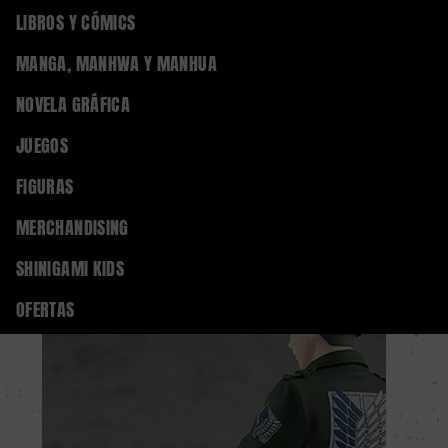
0
LIBROS Y CÓMICS
Regístrate
Iniciar sesión
MANGA, MANHWA Y MANHUA
NOVELA GRÁFICA
Home
FIGURAS
FIGURAS ANIME
JUEGOS
FIGURAS
MERCHANDISING
SHINIGAMI KIDS
OFERTAS