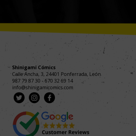
Shinigami Cómics
Calle Ancha, 3
,
24401
Ponferrada, León
987 79 87 30
-
670 32 69 14
info@shinigamicomics.com