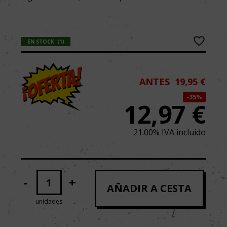
EN STOCK
(
1
)
ANTES
19,95 €
35%
12,97
€
21.00%
IVA incluido
-
+
AÑADIR A CESTA
unidades