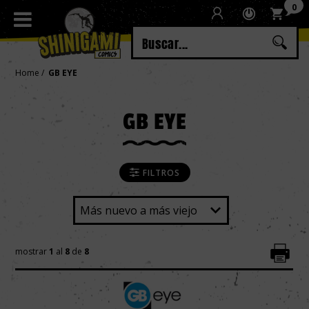
0
Regístrate
Iniciar sesión
Home
GB EYE
GB EYE
FILTROS
mostrar
1
al
8
de
8