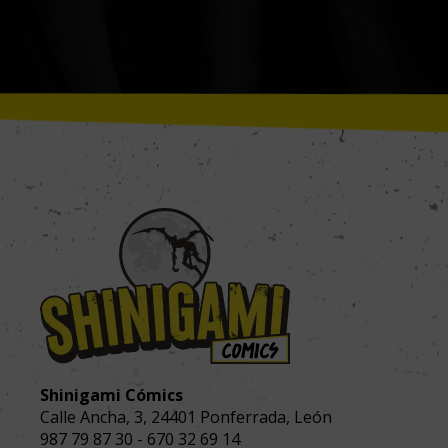
Shinigami Cómics
Calle Ancha, 3
,
24401
Ponferrada, León
987 79 87 30
-
670 32 69 14