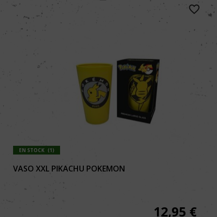
EN STOCK
(
1
)
VASO XXL PIKACHU POKEMON
12,95
€