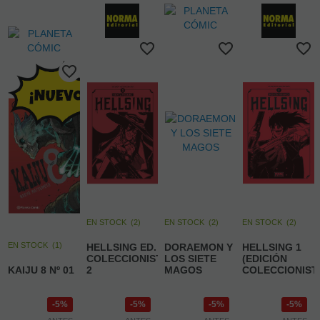
EN STOCK
(
2
)
EN STOCK
(
2
)
EN STOCK
(
2
)
EN STOCK
(
1
)
HELLSING ED.
DORAEMON Y
HELLSING 1
COLECCIONISTA
LOS SIETE
(EDICIÓN
KAIJU 8 Nº 01
2
MAGOS
COLECCIONIST
5%
5%
5%
5%