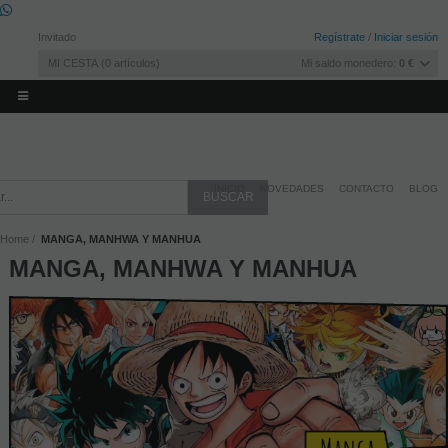
Invitado
Regístrate
/
Iniciar sesión
MI CESTA
0
artículos
Mi saldo monedero:
0 €
INICIO
NOVEDADES
CONTACTO
BLOG
Home
MANGA, MANHWA Y MANHUA
MANGA, MANHWA Y MANHUA