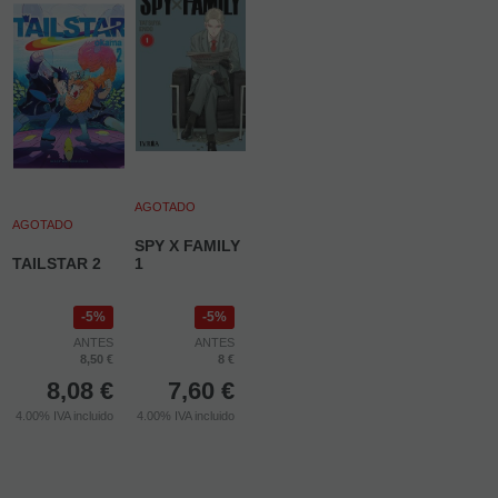
AGOTADO
AGOTADO
SPY X FAMILY
TAILSTAR 2
1
5%
5%
ANTES
ANTES
8,50 €
8 €
8,08
€
7,60
€
4.00%
IVA incluido
4.00%
IVA incluido