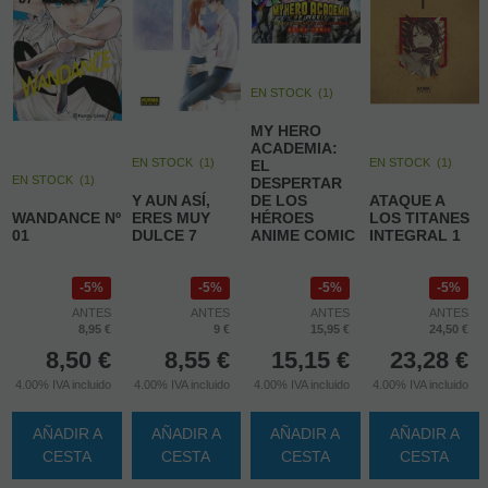
EN STOCK
(
1
)
MY HERO
ACADEMIA:
EN STOCK
(
1
)
EN STOCK
(
1
)
EL
EN STOCK
(
1
)
DESPERTAR
Y AUN ASÍ,
DE LOS
ATAQUE A
WANDANCE Nº
ERES MUY
HÉROES
LOS TITANES
01
DULCE 7
ANIME COMIC
INTEGRAL 1
5%
5%
5%
5%
ANTES
ANTES
ANTES
ANTES
8,95 €
9 €
15,95 €
24,50 €
8,50
€
8,55
€
15,15
€
23,28
€
4.00%
IVA incluido
4.00%
IVA incluido
4.00%
IVA incluido
4.00%
IVA incluido
AÑADIR A
AÑADIR A
AÑADIR A
AÑADIR A
CESTA
CESTA
CESTA
CESTA