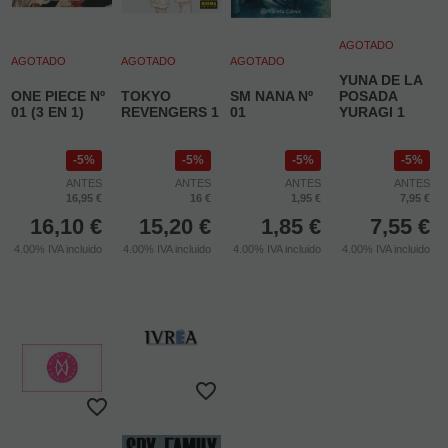
AGOTADO
AGOTADO
AGOTADO
AGOTADO
YUNA DE LA
ONE PIECE Nº
TOKYO
SM NANA Nº
POSADA
01 (3 EN 1)
REVENGERS 1
01
YURAGI 1
5%
5%
5%
5%
ANTES
ANTES
ANTES
ANTES
16,95 €
16 €
1,95 €
7,95 €
16,10
€
15,20
€
1,85
€
7,55
€
4.00%
IVA incluido
4.00%
IVA incluido
4.00%
IVA incluido
4.00%
IVA incluido