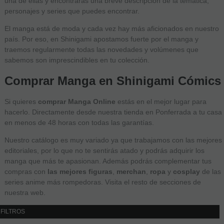
una de ellas y encontrarás una breve descripción de la temática,
personajes y series que puedes encontrar.
El manga está de moda y cada vez hay más aficionados en nuestro
país. Por eso, en Shinigami apostamos fuerte por el manga y
traemos regularmente todas las novedades y volúmenes que
sabemos son imprescindibles en tu colección.
Comprar Manga en Shinigami Cómics
Si quieres
comprar Manga Online
estás en el mejor lugar para
hacerlo. Directamente desde nuestra tienda en Ponferrada a tu casa
en menos de 48 horas con todas las garantías.
Nuestro catálogo es muy variado ya que trabajamos con las mejores
editoriales, por lo que no te sentirás atado y podrás adquirir los
manga que más te apasionan. Además podrás complementar tus
compras con
las mejores figuras
,
merchan
,
ropa
y
cosplay
de las
series anime más rompedoras. Visita el resto de secciones de
nuestra web.
FILTROS