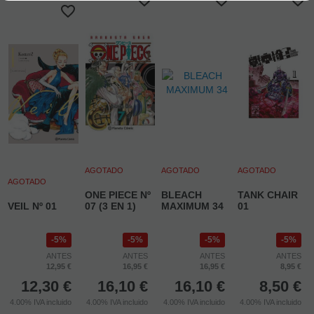
AGOTADO
AGOTADO
AGOTADO
AGOTADO
ONE PIECE Nº
BLEACH
TANK CHAIR
VEIL Nº 01
07 (3 EN 1)
MAXIMUM 34
01
5%
5%
5%
5%
ANTES
ANTES
ANTES
ANTES
12,95 €
16,95 €
16,95 €
8,95 €
12,30
€
16,10
€
16,10
€
8,50
€
4.00%
IVA incluido
4.00%
IVA incluido
4.00%
IVA incluido
4.00%
IVA incluido