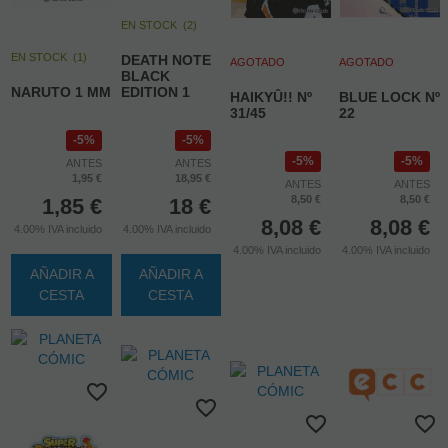
EN STOCK
(
2
)
EN STOCK
(
1
)
DEATH NOTE
AGOTADO
AGOTADO
BLACK
NARUTO 1 MM
EDITION 1
HAIKYÛ!! Nº
BLUE LOCK Nº
31/45
22
5%
5%
5%
5%
ANTES
ANTES
1,95 €
18,95 €
ANTES
ANTES
8,50 €
8,50 €
1,85
€
18
€
8,08
€
8,08
€
4.00%
IVA incluido
4.00%
IVA incluido
4.00%
IVA incluido
4.00%
IVA incluido
AÑADIR A
AÑADIR A
CESTA
CESTA