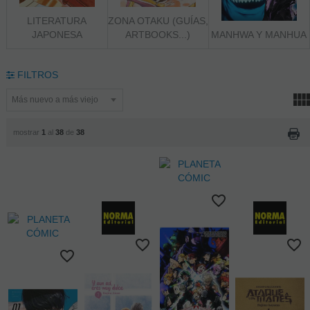
LITERATURA
ZONA OTAKU (GUÍAS,
MANHWA Y MANHUA
JAPONESA
ARTBOOKS...)
FILTROS
mostrar
1
al
38
de
38