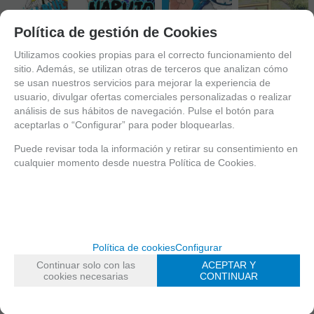
Política de gestión de Cookies
Utilizamos cookies propias para el correcto funcionamiento del
AGOTADO
sitio. Además, se utilizan otras de terceros que analizan cómo
AGOTADO
AGOTADO
se usan nuestros servicios para mejorar la experiencia de
GOD BLESS
AGOTADO
NARUTO
NO HAY DIOS
THE
usuario, divulgar ofertas comerciales personalizadas o realizar
JUMP REMIX
EN EL EDÉN
MISTAKEN Nº
análisis de sus hábitos de navegación. Pulse el botón para
KILL BLUE 01
Nº 02/24
Nº 01
01
aceptarlas o “Configurar” para poder bloquearlas.
Puede revisar toda la información y retirar su consentimiento en
5%
5%
5%
5%
cualquier momento desde nuestra Política de Cookies.
ANTES
ANTES
ANTES
ANTES
9 €
17,95 €
8,95 €
8,95 €
8,55
€
17,05
€
8,50
€
8,50
€
4.00%
IVA incluido
4.00%
IVA incluido
4.00%
IVA incluido
4.00%
IVA incluido
Política de cookies
Configurar
Continuar solo con las
ACEPTAR Y
cookies necesarias
CONTINUAR