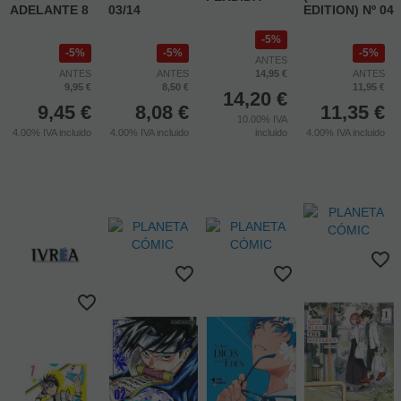
ADELANTE 8
03/14
EDITION) Nº 04
5%
5%
5%
5%
ANTES
ANTES
ANTES
14,95 €
ANTES
9,95 €
8,50 €
11,95 €
14,20
€
9,45
€
8,08
€
11,35
€
10.00%
IVA
4.00%
IVA incluido
4.00%
IVA incluido
incluido
4.00%
IVA incluido