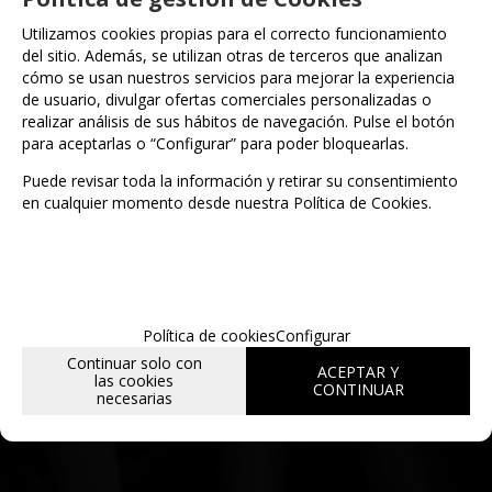
Utilizamos cookies propias para el correcto funcionamiento
Entérate de lo último
del sitio. Además, se utilizan otras de terceros que analizan
cómo se usan nuestros servicios para mejorar la experiencia
de usuario, divulgar ofertas comerciales personalizadas o
realizar análisis de sus hábitos de navegación. Pulse el botón
Date de alta para estar al día de las
para aceptarlas o “Configurar” para poder bloquearlas.
novedades a través de nuestro boletín
Puede revisar toda la información y retirar su consentimiento
en cualquier momento desde nuestra Política de Cookies.
Política de cookies
Configurar
He leído y acepto la
política de privacidad
Continuar solo con
ACEPTAR Y
las cookies
CONTINUAR
necesarias