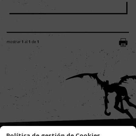
mostrar
1
al
1
de
1
Política de gestión de Cookies