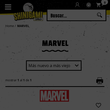
0
Regístrate
Iniciar sesión
Home
MARVEL
MARVEL
mostrar
1
al
1
de
1