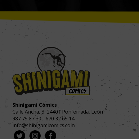
Shinigami Cómics
Calle Ancha, 3
,
24401
Ponferrada, León
987 79 87 30
-
670 32 69 14
info@shinigamicomics.com