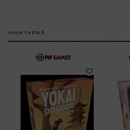
mostrar
1
al
2
de
2