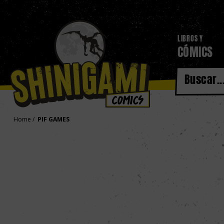
LIBROS Y
CÓMICS
Home
PIF GAMES