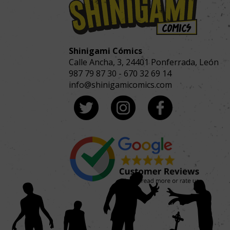
Shinigami Cómics
Calle Ancha, 3
,
24401
Ponferrada, León
987 79 87 30
-
670 32 69 14
info@shinigamicomics.com