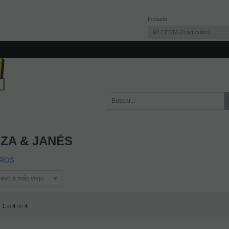
Invitado
MI CESTA
0
artículos
ZA & JANÉS
TROS
r
1
al
4
de
4