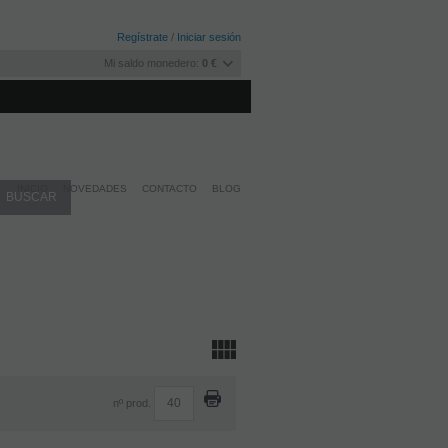
Regístrate
/
Iniciar sesión
Mi saldo monedero:
0 €
INICIO
NOVEDADES
CONTACTO
BLOG
nº prod.