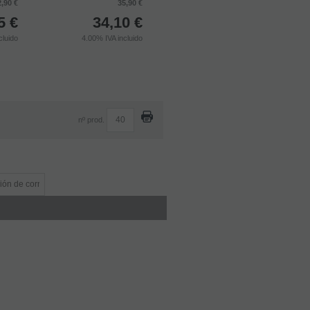
2,90 €
35,90 €
5
€
34,10
€
cluido
4.00%
IVA incluido
nº prod.