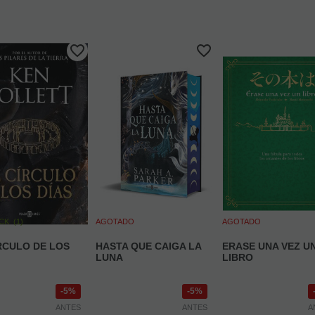
OCK
(
1
)
AGOTADO
AGOTADO
RCULO DE LOS
HASTA QUE CAIGA LA
ERASE UNA VEZ U
LUNA
LIBRO
5%
5%
ANTES
ANTES
A