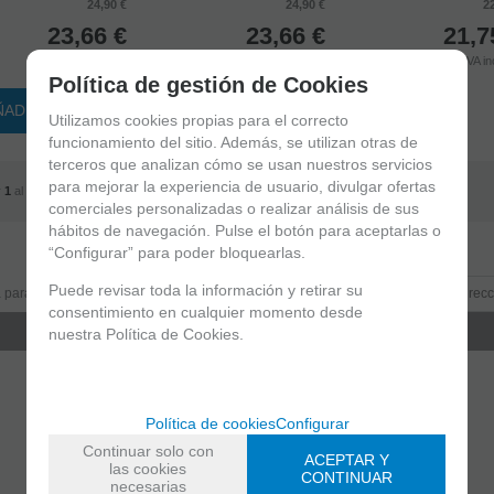
24,90 €
24,90 €
2
23,66
€
23,66
€
21,7
4.00%
IVA incluido
4.00%
IVA incluido
4.00%
IVA in
Política de gestión de Cookies
ÑADIR A CESTA
Utilizamos cookies propias para el correcto
funcionamiento del sitio. Además, se utilizan otras de
terceros que analizan cómo se usan nuestros servicios
para mejorar la experiencia de usuario, divulgar ofertas
r
1
al
4
de
4
comerciales personalizadas o realizar análisis de sus
hábitos de navegación. Pulse el botón para aceptarlas o
Entérate de lo último
“Configurar” para poder bloquearlas.
Puede revisar toda la información y retirar su
 para estar al día de las novedades a través de nuestro boletín
consentimiento en cualquier momento desde
nuestra Política de Cookies.
política de privacidad
He leído y acepto la
Política de cookies
Configurar
Continuar solo con
ACEPTAR Y
Shinigami Cómics
las cookies
CONTINUAR
necesarias