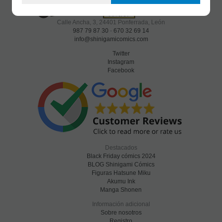
Calle Ancha, 3
,
24401
Ponferrada, León
987 79 87 30
-
670 32 69 14
info@shinigamicomics.com
Twitter
Instagram
Facebook
Destacados
Black Friday cómics 2024
BLOG Shinigami Cómics
Figuras Hatsune Miku
Akumu Ink
Manga Shonen
Información adicional
Sobre nosotros
Registro